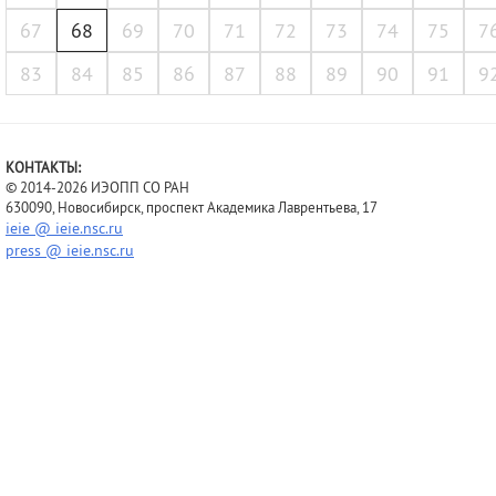
67
68
69
70
71
72
73
74
75
7
83
84
85
86
87
88
89
90
91
9
КОНТАКТЫ:
© 2014-2026 ИЭОПП СО РАН
630090, Новосибирск, проспект Академика Лаврентьева, 17
ieie @ ieie.nsc.ru
press @ ieie.nsc.ru