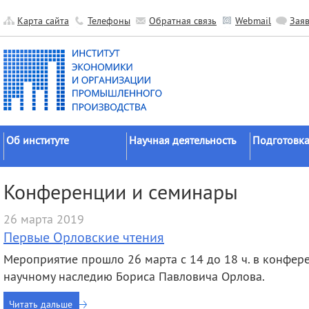
Карта сайта
Телефоны
Обратная связь
Webmail
Зая
Об институте
Научная деятельность
Подготовка
Краткие сведения
Направления
Аспирантура
Конференции и семинары
исследований
Официальные документы
Докторантур
Основные результаты
26 марта 2019
История
Соискательс
Прикладные разработки
Первые Орловские чтения
Руководство
Диссертаци
Гранты
советы
Мероприятие прошло 26 марта с 14 до 18 ч. в конфер
Научные подразделения
Научные школы
Целевое обу
научному наследию Бориса Павловича Орлова.
Прочие подразделения
Экспедиции
Издательская
Читать дальше