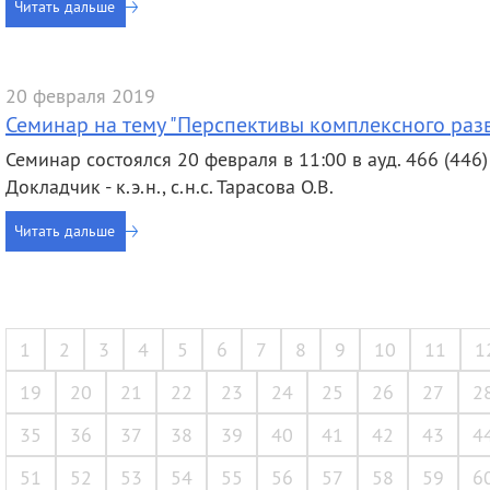
Читать дальше
20 февраля 2019
Семинар на тему "Перспективы комплексного разв
Семинар состоялся 20 февраля в 11:00 в ауд. 466 (446) 
Докладчик - к.э.н., с.н.с. Тарасова О.В.
Читать дальше
1
2
3
4
5
6
7
8
9
10
11
1
19
20
21
22
23
24
25
26
27
2
35
36
37
38
39
40
41
42
43
4
51
52
53
54
55
56
57
58
59
6