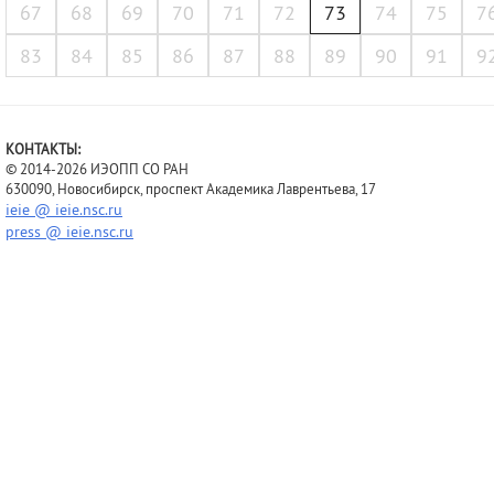
67
68
69
70
71
72
73
74
75
7
83
84
85
86
87
88
89
90
91
9
КОНТАКТЫ:
© 2014-2026 ИЭОПП СО РАН
630090, Новосибирск, проспект Академика Лаврентьева, 17
ieie @ ieie.nsc.ru
press @ ieie.nsc.ru