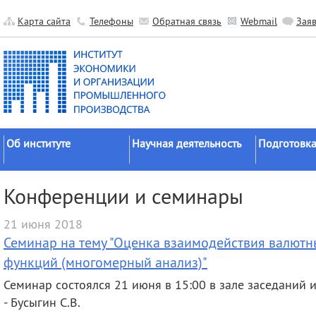
Карта сайта
Телефоны
Обратная связь
Webmail
Зая
Об институте
Научная деятельность
Подготовка
Краткие сведения
Направления
Аспирантура
Конференции и семинары
исследований
Официальные документы
Докторантур
Основные результаты
21 июня 2018
История
Соискательс
Прикладные разработки
Семинар на тему "Оценка взаимодействия валютн
Руководство
Диссертаци
Гранты
советы
функций (многомерный анализ)"
Научные подразделения
Научные школы
Целевое обу
Семинар состоялся 21 июня в 15:00 в зале заседаний им
Прочие подразделения
- Бусыгин С.В.
Экспедиции
Издательская