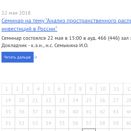
22 мая 2018
Семинар на тему "Анализ пространственного рас
инвестиций в России"
Семинар состоялся 22 мая в 15:00 в ауд. 466 (446) зал 
Докладчик - к.э.н., н.с. Семыкина И.О.
Читать дальше
1
2
3
4
5
6
7
8
9
10
11
1
19
20
21
22
23
24
25
26
27
2
35
36
37
38
39
40
41
42
43
4
51
52
53
54
55
56
57
58
59
6