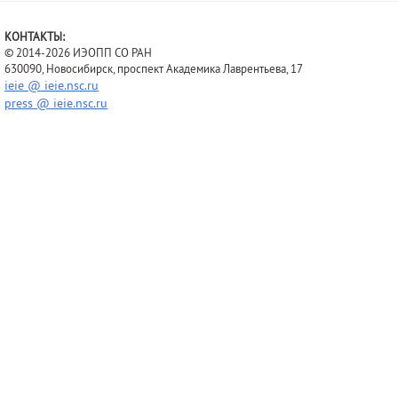
КОНТАКТЫ:
© 2014-2026 ИЭОПП СО РАН
630090, Новосибирск, проспект Академика Лаврентьева, 17
ieie @ ieie.nsc.ru
press @ ieie.nsc.ru