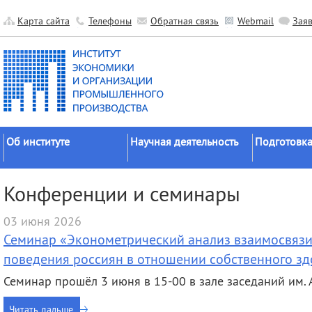
Карта сайта
Телефоны
Обратная связь
Webmail
Зая
Об институте
Научная деятельность
Подготовка
Краткие сведения
Направления
Аспирантура
Конференции и семинары
исследований
Официальные документы
Докторантур
Основные результаты
03 июня 2026
История
Соискательс
Прикладные разработки
Семинар «Эконометрический анализ взаимосвязи
Руководство
Диссертаци
Гранты
советы
поведения россиян в отношении собственного з
Научные подразделения
Научные школы
Целевое обу
Семинар прошёл 3 июня в 15-00 в зале заседаний им. А.
Прочие подразделения
Экспедиции
Издательская
Читать дальше