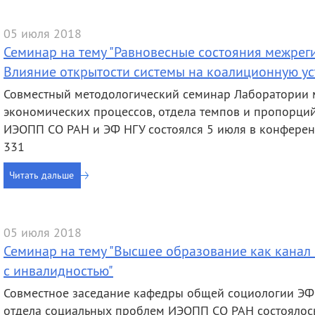
деятельность
Мероприятия
Контакты
Публикации
05 июля 2018
Семинар на тему "Равновесные состояния межрег
Влияние открытости системы на коалиционную ус
Совместный методологический семинар Лаборатории 
экономических процессов, отдела темпов и пропорц
ИЭОПП СО РАН и ЭФ НГУ состоялся 5 июля в конференц
331
Читать дальше
05 июля 2018
Семинар на тему "Высшее образование как кана
с инвалидностью"
Совместное заседание кафедры общей социологии ЭФ
отдела социальных проблем ИЭОПП СО РАН состоялось