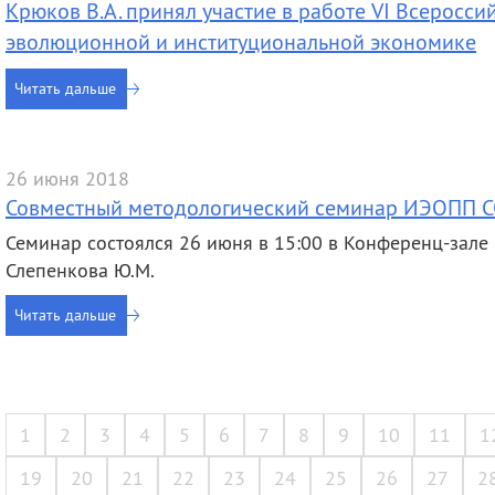
Крюков В.А. принял участие в работе VI Всеросс
эволюционной и институциональной экономике
Читать дальше
26 июня 2018
Совместный методологический семинар ИЭОПП С
Семинар состоялся 26 июня в 15:00 в Конференц-зале
Слепенкова Ю.М.
Читать дальше
1
2
3
4
5
6
7
8
9
10
11
1
19
20
21
22
23
24
25
26
27
2