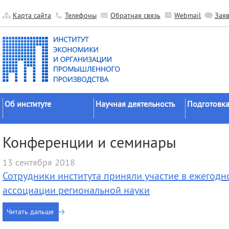
Карта сайта
Телефоны
Обратная связь
Webmail
Зая
Об институте
Научная деятельность
Подготовка
Краткие сведения
Направления
Аспирантура
Конференции и семинары
исследований
Официальные документы
Докторантур
Основные результаты
13 сентября 2018
История
Соискательс
Прикладные разработки
Сотрудники института приняли участие в ежегод
Руководство
Диссертаци
Гранты
советы
ассоциации региональной науки
Научные подразделения
Научные школы
Целевое обу
Прочие подразделения
Читать дальше
Экспедиции
Издательская