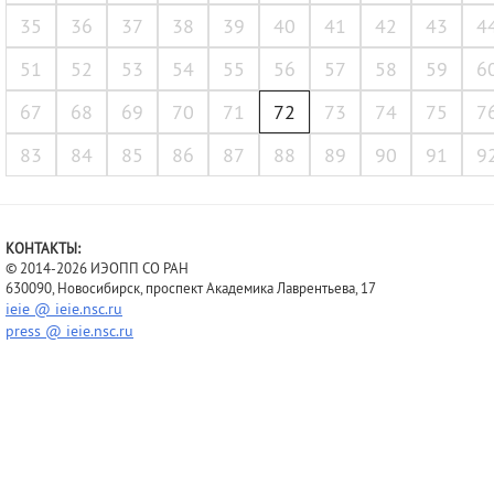
35
36
37
38
39
40
41
42
43
4
51
52
53
54
55
56
57
58
59
6
67
68
69
70
71
72
73
74
75
7
83
84
85
86
87
88
89
90
91
9
КОНТАКТЫ:
© 2014-2026 ИЭОПП СО РАН
630090, Новосибирск, проспект Академика Лаврентьева, 17
ieie @ ieie.nsc.ru
press @ ieie.nsc.ru