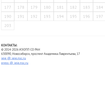
177
178
179
180
181
182
183
184
190
191
192
193
194
195
196
197
203
КОНТАКТЫ:
© 2014-2026 ИЭОПП СО РАН
630090, Новосибирск, проспект Академика Лаврентьева, 17
ieie @ ieie.nsc.ru
press @ ieie.nsc.ru