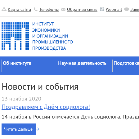
Карта сайта
Телефоны
Обратная связь
Webmail
Зая
Об институте
Научная деятельность
Подготовка
Краткие сведения
Направления
Аспирантура
Новости и события
исследований
Официальные документы
Докторантур
Основные результаты
13 ноября 2020
История
Соискательс
Прикладные разработки
Поздравляем с Днём социолога!
Руководство
Диссертаци
Гранты
советы
14 ноября в России отмечается День социолога. Праз
Научные подразделения
Научные школы
Целевое обу
Прочие подразделения
Читать дальше
Экспедиции
Издательская