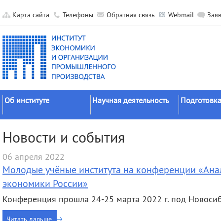
Карта сайта
Телефоны
Обратная связь
Webmail
Зая
Об институте
Научная деятельность
Подготовка
Краткие сведения
Направления
Аспирантура
Новости и события
исследований
Официальные документы
Докторантур
Основные результаты
06 апреля 2022
История
Соискательс
Прикладные разработки
Молодые учёные института на конференции «Ана
Руководство
Диссертаци
Гранты
советы
экономики России»
Научные подразделения
Научные школы
Целевое обу
Конференция прошла 24-25 марта 2022 г. под Новоси
Прочие подразделения
Экспедиции
Издательская
Читать дальше