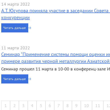
14 марта 2022
А.Т. Юсупова приняла участие в заседании Совет
конкуренции
Читать дальше
11 марта 2022
Семинар "Применение системы помощи оценки и
примере развития черной металлургии Азиатской
Семинар прошел 11 марта в 10-00 в конференц-зале
Читать дальше
1
2
3
4
5
6
7
8
9
10
11
1