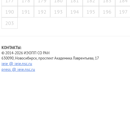
177
178
179
180
181
182
183
184
190
191
192
193
194
195
196
197
203
КОНТАКТЫ:
© 2014-2026 ИЭОПП СО РАН
630090, Новосибирск, проспект Академика Лаврентьева, 17
ieie @ ieie.nsc.ru
press @ ieie.nsc.ru