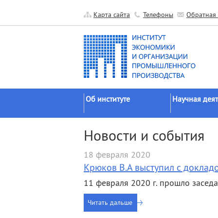
Карта сайта
Телефоны
Обратная 
Об институте
Научная деят
Краткие сведения
Направления
Новости и события
исследований
Официальные документы
Основные резу
18 февраля 2020
История
Прикладные р
Крюков В.А выступил с доклад
Руководство
Гранты
11 февраля 2020 г. прошло засед
Научные подразделения
Научные школ
Прочие подразделения
Читать дальше
Экспедиции
Издательская