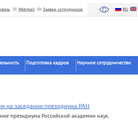
связь
Webmail
Заявки сотрудников
RU
ельность
Подготовка кадров
Научное сотрудничество
Аспирантура
Научные институты
Докторантура
Национальный проект «Наука 
льтаты
университеты»
Соискательство
азработки
Органы власти
ом на заседании президиума РАН
Диссертационные
советы
Бизнес
ание президиума Российской академии наук.
ы
Целевое обучение
Зарубежные организации