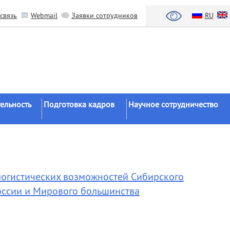
связь
Webmail
Заявки сотрудников
RU
ельность
Подготовка кадров
Научное сотрудничество
Аспирантура
Научные институты
Докторантура
Национальный проект «Наука 
льтаты
университеты»
Соискательство
азработки
Органы власти
логистических возможностей Сибирского
Диссертационные
советы
Бизнес
оссии и Мирового большинства
ы
Целевое обучение
Зарубежные организации