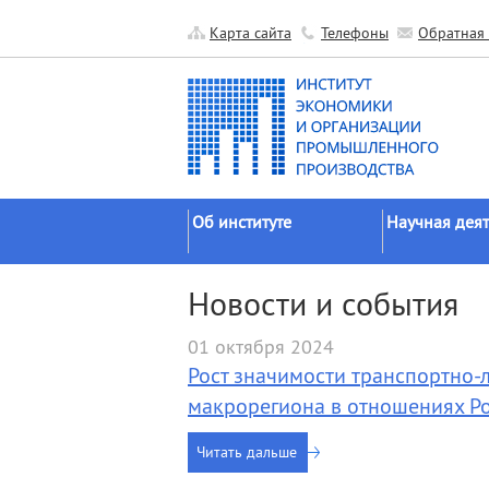
Карта сайта
Телефоны
Обратная 
Об институте
Научная деят
Краткие сведения
Направления
Новости и события
исследований
Официальные документы
Основные резу
01 октября 2024
История
Прикладные р
Рост значимости транспортно-
Руководство
Гранты
макрорегиона в отношениях Р
Научные подразделения
Научные школ
Прочие подразделения
Читать дальше
Экспедиции
Издательская