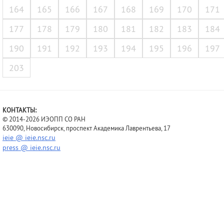
164
165
166
167
168
169
170
171
177
178
179
180
181
182
183
184
190
191
192
193
194
195
196
197
203
КОНТАКТЫ:
© 2014-2026 ИЭОПП СО РАН
630090, Новосибирск, проспект Академика Лаврентьева, 17
ieie @ ieie.nsc.ru
press @ ieie.nsc.ru