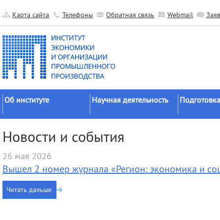
Карта сайта
Телефоны
Обратная связь
Webmail
Зая
Об институте
Научная деятельность
Подготовка
Краткие сведения
Направления
Аспирантура
Новости и события
исследований
Официальные документы
Докторантур
Основные результаты
26 мая 2026
История
Соискательс
Прикладные разработки
Вышел 2 номер журнала «Регион: экономика и со
Руководство
Диссертаци
Гранты
советы
Научные подразделения
Читать дальше
Научные школы
Целевое обу
Прочие подразделения
Экспедиции
Издательская