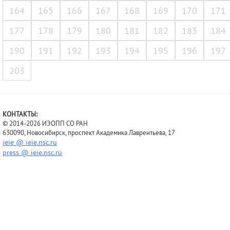
164
165
166
167
168
169
170
171
177
178
179
180
181
182
183
184
190
191
192
193
194
195
196
197
203
КОНТАКТЫ:
© 2014-2026 ИЭОПП СО РАН
630090, Новосибирск, проспект Академика Лаврентьева, 17
ieie @ ieie.nsc.ru
press @ ieie.nsc.ru