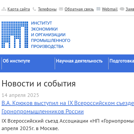
Карта сайта
Телефоны
Обратная связь
Webmail
Зая
Об институте
Научная деятельность
Подготовка
Краткие сведения
Направления
Аспирантура
Новости и события
исследований
Официальные документы
Докторантур
Основные результаты
14 апреля 2025
История
Соискательс
Прикладные разработки
В.А. Крюков выступил на IX Всероссийском съезд
Руководство
Диссертаци
Гранты
советы
Горнопромышленников России
Научные подразделения
Научные школы
Целевое обу
IX Всероссийский съезд Ассоциации «НП «Горнопромы
Прочие подразделения
апреля 2025г. в Москве.
Экспедиции
Издательская