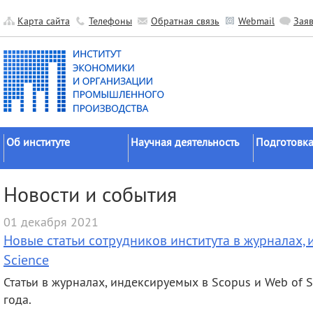
Карта сайта
Телефоны
Обратная связь
Webmail
Зая
Об институте
Научная деятельность
Подготовка
Краткие сведения
Направления
Аспирантура
Новости и события
исследований
Официальные документы
Докторантур
Основные результаты
01 декабря 2021
История
Соискательс
Прикладные разработки
Новые статьи сотрудников института в журналах, 
Руководство
Диссертаци
Гранты
советы
Science
Научные подразделения
Научные школы
Целевое обу
Статьи в журналах, индексируемых в Scopus и Web of 
Прочие подразделения
года.
Экспедиции
Издательская