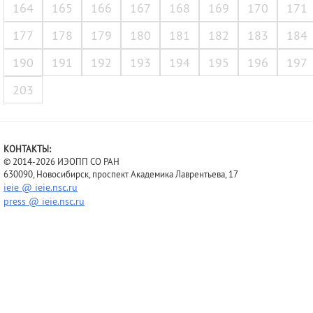
164
165
166
167
168
169
170
171
177
178
179
180
181
182
183
184
190
191
192
193
194
195
196
197
203
КОНТАКТЫ:
© 2014-2026 ИЭОПП СО РАН
630090, Новосибирск, проспект Академика Лаврентьева, 17
ieie @ ieie.nsc.ru
press @ ieie.nsc.ru