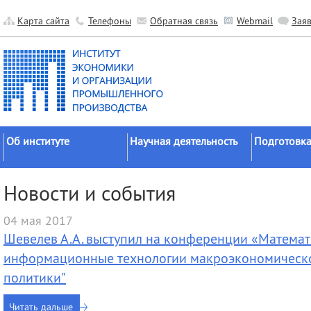
Карта сайта
Телефоны
Обратная связь
Webmail
Зая
Об институте
Научная деятельность
Подготовка
Краткие сведения
Направления
Аспирантура
Новости и события
исследований
Официальные документы
Докторантур
Основные результаты
04 мая 2017
История
Соискательс
Прикладные разработки
Шевелев А.А. выступил на конференции «Математ
Руководство
Диссертаци
Гранты
советы
информационные технологии макроэкономическо
Научные подразделения
политики"
Научные школы
Целевое обу
Прочие подразделения
Экспедиции
Издательская
Читать дальше