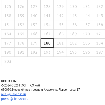
125
126
127
128
129
130
131
132
138
139
140
141
142
143
144
145
151
152
153
154
155
156
157
158
164
165
166
167
168
169
170
171
177
178
179
180
181
182
183
184
190
191
192
193
194
195
196
197
203
КОНТАКТЫ:
© 2014-2026 ИЭОПП СО РАН
630090, Новосибирск, проспект Академика Лаврентьева, 17
ieie @ ieie.nsc.ru
press @ ieie.nsc.ru