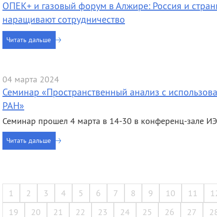
ОПЕК+ и газовый форум в Алжире: Россия и стра
наращивают сотрудничество
Читать дальше
04 марта 2024
Семинар «Пространственный анализ с использо
РАН»
Семинар прошел 4 марта в 14-30 в конференц-зале 
Читать дальше
1
2
3
4
5
6
7
8
9
10
11
1
19
20
21
22
23
24
25
26
27
2