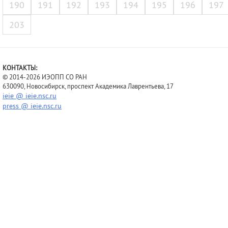
190
191
192
193
194
195
196
197
203
КОНТАКТЫ:
© 2014-2026 ИЭОПП СО РАН
630090, Новосибирск, проспект Академика Лаврентьева, 17
ieie @ ieie.nsc.ru
press @ ieie.nsc.ru