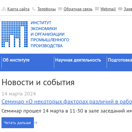
Карта сайта
Телефоны
Обратная связь
Webmail
Зая
Об институте
Научная деятельность
Подготовка
Краткие сведения
Направления
Аспирантура
Новости и события
исследований
Официальные документы
Докторантур
Основные результаты
14 марта 2024
История
Соискательс
Прикладные разработки
Cеминар «О некоторых факторах различий в рабо
Руководство
Диссертаци
Гранты
советы
Семинар прошел 14 марта в 11-30 в зале заседаний им. 
Научные подразделения
Научные школы
Целевое обу
Прочие подразделения
Читать дальше
Экспедиции
Издательская