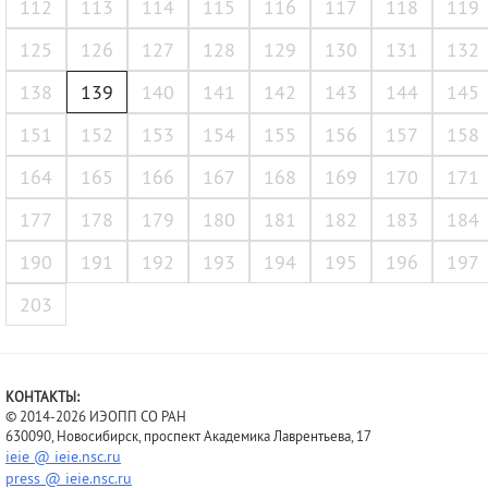
112
113
114
115
116
117
118
119
125
126
127
128
129
130
131
132
138
139
140
141
142
143
144
145
151
152
153
154
155
156
157
158
164
165
166
167
168
169
170
171
177
178
179
180
181
182
183
184
190
191
192
193
194
195
196
197
203
КОНТАКТЫ:
© 2014-2026 ИЭОПП СО РАН
630090, Новосибирск, проспект Академика Лаврентьева, 17
ieie @ ieie.nsc.ru
press @ ieie.nsc.ru