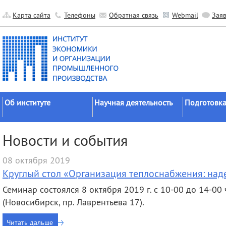
Карта сайта
Телефоны
Обратная связь
Webmail
Зая
Об институте
Научная деятельность
Подготовка
Краткие сведения
Направления
Аспирантура
Новости и события
исследований
Официальные документы
Докторантур
Основные результаты
08 октября 2019
История
Соискательс
Прикладные разработки
Круглый стол «Организация теплоснабжения: над
Руководство
Диссертаци
Гранты
советы
Семинар состоялся 8 октября 2019 г. с 10-00 до 14-00
Научные подразделения
Научные школы
Целевое обу
(Новосибирск, пр. Лаврентьева 17).
Прочие подразделения
Экспедиции
Издательская
Читать дальше