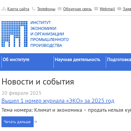
Карта сайта
Телефоны
Обратная связь
Webmail
Зая
Об институте
Научная деятельность
Подготовка
Краткие сведения
Направления
Аспирантура
Новости и события
исследований
Официальные документы
Докторантур
Основные результаты
20 февраля 2025
История
Соискательс
Прикладные разработки
Вышел 1 номер журнала «ЭКО» за 2025 год
Руководство
Диссертаци
Гранты
советы
Тема номера: Климат и экономика – продать нельзя ку
Научные подразделения
Научные школы
Целевое обу
Прочие подразделения
Читать дальше
Экспедиции
Издательская