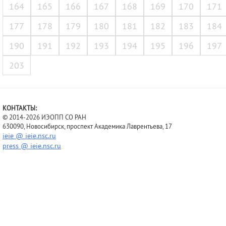
164
165
166
167
168
169
170
171
177
178
179
180
181
182
183
184
190
191
192
193
194
195
196
197
203
КОНТАКТЫ:
© 2014-2026 ИЭОПП СО РАН
630090, Новосибирск, проспект Академика Лаврентьева, 17
ieie @ ieie.nsc.ru
press @ ieie.nsc.ru