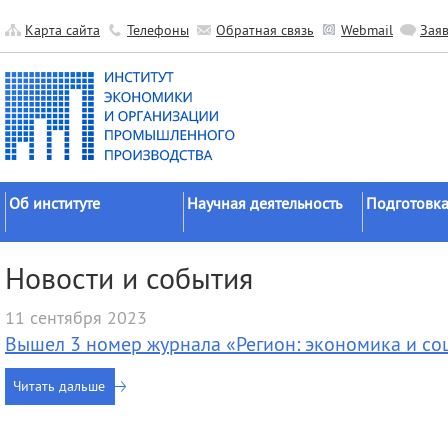
Карта сайта
Телефоны
Обратная связь
Webmail
Зая
Об институте
Научная деятельность
Подготовка
Краткие сведения
Направления
Аспирантура
Новости и события
исследований
Официальные документы
Докторантур
Основные результаты
11 сентября 2023
История
Соискательс
Прикладные разработки
Вышел 3 номер журнала «Регион: экономика и со
Руководство
Диссертаци
Гранты
советы
Научные подразделения
Читать дальше
Научные школы
Целевое обу
Прочие подразделения
Экспедиции
Издательская