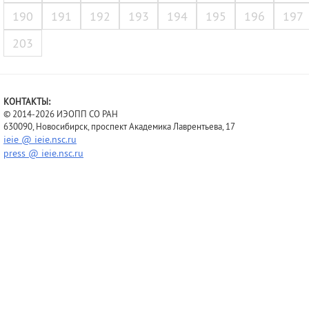
190
191
192
193
194
195
196
197
203
КОНТАКТЫ:
© 2014-2026 ИЭОПП СО РАН
630090, Новосибирск, проспект Академика Лаврентьева, 17
ieie @ ieie.nsc.ru
press @ ieie.nsc.ru