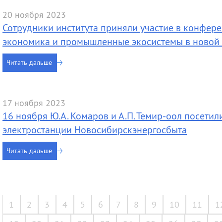
20 ноября 2023
Сотрудники института приняли участие в конфер
экономика и промышленные экосистемы в новой
Читать дальше
17 ноября 2023
16 ноября Ю.А. Комаров и А.П. Темир-оол посети
электростанции Новосибирскэнергосбыта
Читать дальше
1
2
3
4
5
6
7
8
9
10
11
1