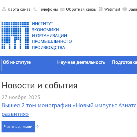
Карта сайта
Телефоны
Обратная связь
Webmail
Зая
Об институте
Научная деятельность
Подготовка
Краткие сведения
Направления
Аспирантура
Новости и события
исследований
Официальные документы
Докторантур
Основные результаты
27 ноября 2023
История
Соискательс
Прикладные разработки
Вышел 2 том монографии «Новый импульс Азиатск
Руководство
Диссертаци
Гранты
советы
развития»
Научные подразделения
Научные школы
Целевое обу
Прочие подразделения
Читать дальше
Экспедиции
Издательская