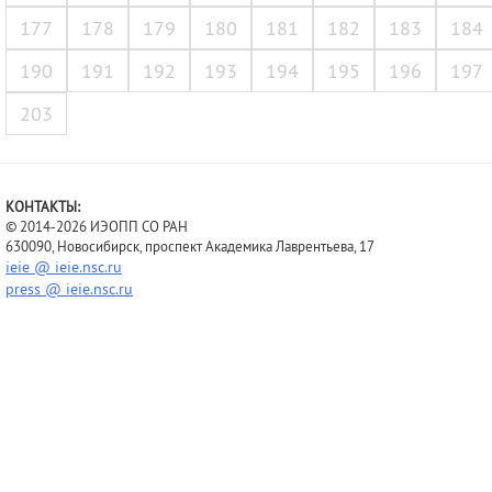
177
178
179
180
181
182
183
184
190
191
192
193
194
195
196
197
203
КОНТАКТЫ:
© 2014-2026 ИЭОПП СО РАН
630090, Новосибирск, проспект Академика Лаврентьева, 17
ieie @ ieie.nsc.ru
press @ ieie.nsc.ru