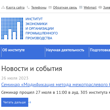
Карта сайта
Телефоны
Обратная связь
Webmail
Зая
Об институте
Научная деятельность
Подготовка
Краткие сведения
Направления
Аспирантура
Новости и события
исследований
Официальные документы
Докторантур
Основные результаты
26 июля 2023
История
Соискательс
Прикладные разработки
Семинар «Модификация метода межотраслевого 
Руководство
Диссертаци
Гранты
советы
Семинар прошел 27 июля в 11:00 в ауд. 305 института
Научные подразделения
Научные школы
Целевое обу
Прочие подразделения
Читать дальше
Экспедиции
Издательская